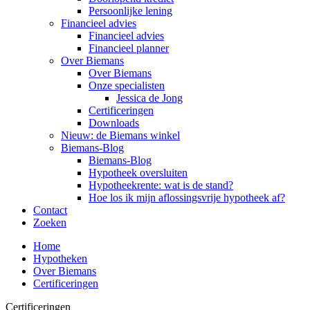
Persoonlijke lening
Financieel advies
Financieel advies
Financieel planner
Over Biemans
Over Biemans
Onze specialisten
Jessica de Jong
Certificeringen
Downloads
Nieuw: de Biemans winkel
Biemans-Blog
Biemans-Blog
Hypotheek oversluiten
Hypotheekrente: wat is de stand?
Hoe los ik mijn aflossingsvrije hypotheek af?
Contact
Zoeken
Home
Hypotheken
Over Biemans
Certificeringen
Certificeringen