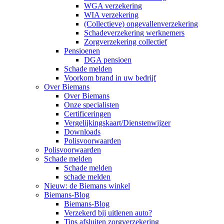
WGA verzekering
WIA verzekering
(Collectieve) ongevallenverzekering
Schadeverzekering werknemers
Zorgverzekering collectief
Pensioenen
DGA pensioen
Schade melden
Voorkom brand in uw bedrijf
Over Biemans
Over Biemans
Onze specialisten
Certificeringen
Vergelijkingskaart/Dienstenwijzer
Downloads
Polisvoorwaarden
Polisvoorwaarden
Schade melden
Schade melden
schade melden
Nieuw: de Biemans winkel
Biemans-Blog
Biemans-Blog
Verzekerd bij uitlenen auto?
Tips afsluiten zorgverzekering