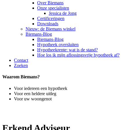
Over Biemans
Onze specialisten
Jessica de Jong
Certificeringen
Downloads
Nieuw: de Biemans winkel
Biemans-Blog
Biemans-Blog
Hypotheek oversluiten
Hypotheekrente: wat is de stand?
Hoe los ik mijn aflossingsvrije hypotheek af?
Contact
Zoeken
Waarom Biemans?
Voor iedereen een hypotheek
Voor een heldere uitleg
Voor uw woongenot
Erkend Adviseur