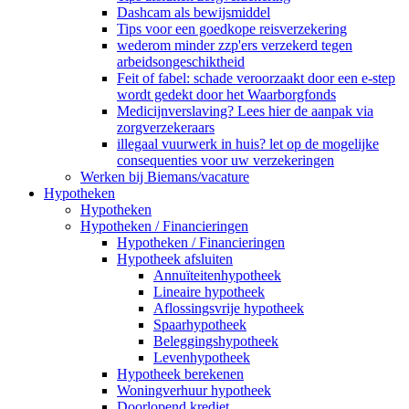
Dashcam als bewijsmiddel
Tips voor een goedkope reisverzekering
wederom minder zzp'ers verzekerd tegen
arbeidsongeschiktheid
Feit of fabel: schade veroorzaakt door een e-step
wordt gedekt door het Waarborgfonds
Medicijnverslaving? Lees hier de aanpak via
zorgverzekeraars
illegaal vuurwerk in huis? let op de mogelijke
consequenties voor uw verzekeringen
Werken bij Biemans/vacature
Hypotheken
Hypotheken
Hypotheken / Financieringen
Hypotheken / Financieringen
Hypotheek afsluiten
Annuïteitenhypotheek
Lineaire hypotheek
Aflossingsvrije hypotheek
Spaarhypotheek
Beleggingshypotheek
Levenhypotheek
Hypotheek berekenen
Woningverhuur hypotheek
Doorlopend krediet