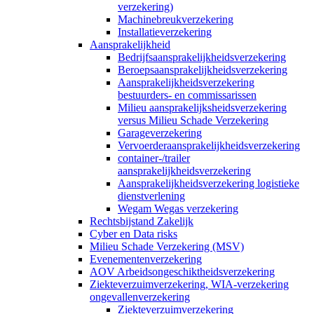
verzekering)
Machinebreukverzekering
Installatieverzekering
Aansprakelijkheid
Bedrijfsaansprakelijkheidsverzekering
Beroepsaansprakelijkheidsverzekering
Aansprakelijkheidsverzekering
bestuurders- en commissarissen
Milieu aansprakelijksheidsverzekering
versus Milieu Schade Verzekering
Garageverzekering
Vervoerderaansprakelijkheidsverzekering
container-/trailer
aansprakelijkheidsverzekering
Aansprakelijkheidsverzekering logistieke
dienstverlening
Wegam Wegas verzekering
Rechtsbijstand Zakelijk
Cyber en Data risks
Milieu Schade Verzekering (MSV)
Evenementenverzekering
AOV Arbeidsongeschiktheidsverzekering
Ziekteverzuimverzekering, WIA-verzekering
ongevallenverzekering
Ziekteverzuimverzekering