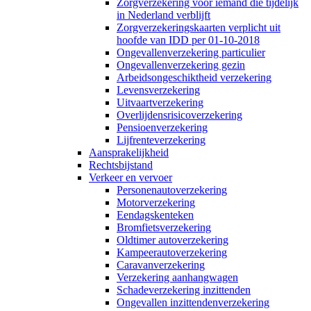
Zorgverzekering voor iemand die tijdelijk
in Nederland verblijft
Zorgverzekeringskaarten verplicht uit
hoofde van IDD per 01-10-2018
Ongevallenverzekering particulier
Ongevallenverzekering gezin
Arbeidsongeschiktheid verzekering
Levensverzekering
Uitvaartverzekering
Overlijdensrisicoverzekering
Pensioenverzekering
Lijfrenteverzekering
Aansprakelijkheid
Rechtsbijstand
Verkeer en vervoer
Personenautoverzekering
Motorverzekering
Eendagskenteken
Bromfietsverzekering
Oldtimer autoverzekering
Kampeerautoverzekering
Caravanverzekering
Verzekering aanhangwagen
Schadeverzekering inzittenden
Ongevallen inzittendenverzekering