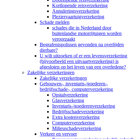
Kortlopende reisverzekering
Annuleringsverzekering
Pleziervaartuigverzekering
Schade melden
schades die in Nederland door
buitenlandse motorrijtuigen worden
veroorzaakt
Begrafenispolissen gevonden na overlijden
dierbare?
U wilt uitzoeken of er een levensverzekering
(bijvoorbeeld een uitvaartverzekering) is
afgesloten op het leven van een overledene?
Zakelijke verzekeringen
Zakelijke verzekeringen
Gebouwen-, inventaris-/goederen-,
bedrijfsschade-, computerverzekering
Opstalverzekering
Glasverzekering
Inventaris-/goederenverzekering
Bedrijfsschadeverzekering
Extra kostenverzekering
Computerverzekering
Milieuschadeverzekering
Verkeer en vervoer