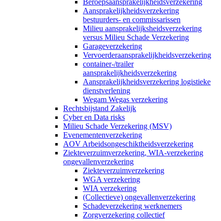
Beroepsaansprakelijkheidsverzekering
Aansprakelijkheidsverzekering
bestuurders- en commissarissen
Milieu aansprakelijksheidsverzekering
versus Milieu Schade Verzekering
Garageverzekering
Vervoerderaansprakelijkheidsverzekering
container-/trailer
aansprakelijkheidsverzekering
Aansprakelijkheidsverzekering logistieke
dienstverlening
Wegam Wegas verzekering
Rechtsbijstand Zakelijk
Cyber en Data risks
Milieu Schade Verzekering (MSV)
Evenementenverzekering
AOV Arbeidsongeschiktheidsverzekering
Ziekteverzuimverzekering, WIA-verzekering
ongevallenverzekering
Ziekteverzuimverzekering
WGA verzekering
WIA verzekering
(Collectieve) ongevallenverzekering
Schadeverzekering werknemers
Zorgverzekering collectief