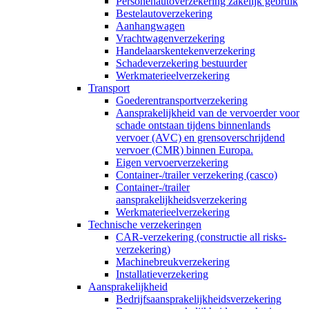
Personenautoverzekering zakelijk gebruik
Bestelautoverzekering
Aanhangwagen
Vrachtwagenverzekering
Handelaarskentekenverzekering
Schadeverzekering bestuurder
Werkmaterieelverzekering
Transport
Goederentransportverzekering
Aansprakelijkheid van de vervoerder voor
schade ontstaan tijdens binnenlands
vervoer (AVC) en grensoverschrijdend
vervoer (CMR) binnen Europa.
Eigen vervoerverzekering
Container-/trailer verzekering (casco)
Container-/trailer
aansprakelijkheidsverzekering
Werkmaterieelverzekering
Technische verzekeringen
CAR-verzekering (constructie all risks-
verzekering)
Machinebreukverzekering
Installatieverzekering
Aansprakelijkheid
Bedrijfsaansprakelijkheidsverzekering