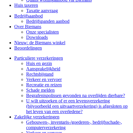
Huis taxeren
Taxatie aanvraag
Bedrijfsaanbod
Bedrijfspanden aanbod
Over Biemans
Onze specialisten
Downloads
Nieuw: de Biemans winkel
Beoordelingen
Particuliere verzekeringen
Huis en gezin
Aansprakelijkheid
Rechtsbijstand
Verkeer en vervoer
Recreatie en reizen
Schade melden
Begrafenispolissen gevonden na overlijden dierbare?
U wilt uitzoeken of er een levensverzekering
(bijvoorbeeld een uitvaartverzekering) is afgesloten op
het leven van een overledene?
Zakelijke verzekeringen
Gebouwen-, inventaris-/goederen-, bedrijfsschade-,
computerverzekering
Verkeer en vervoer