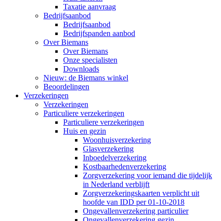
Taxatie aanvraag
Bedrijfsaanbod
Bedrijfsaanbod
Bedrijfspanden aanbod
Over Biemans
Over Biemans
Onze specialisten
Downloads
Nieuw: de Biemans winkel
Beoordelingen
Verzekeringen
Verzekeringen
Particuliere verzekeringen
Particuliere verzekeringen
Huis en gezin
Woonhuisverzekering
Glasverzekering
Inboedelverzekering
Kostbaarhedenverzekering
Zorgverzekering voor iemand die tijdelijk
in Nederland verblijft
Zorgverzekeringskaarten verplicht uit
hoofde van IDD per 01-10-2018
Ongevallenverzekering particulier
Ongevallenverzekering gezin