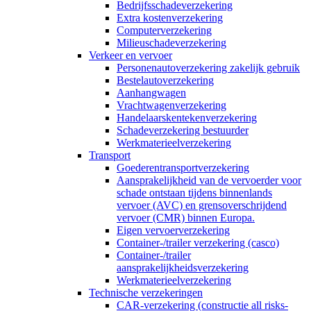
Bedrijfsschadeverzekering
Extra kostenverzekering
Computerverzekering
Milieuschadeverzekering
Verkeer en vervoer
Personenautoverzekering zakelijk gebruik
Bestelautoverzekering
Aanhangwagen
Vrachtwagenverzekering
Handelaarskentekenverzekering
Schadeverzekering bestuurder
Werkmaterieelverzekering
Transport
Goederentransportverzekering
Aansprakelijkheid van de vervoerder voor
schade ontstaan tijdens binnenlands
vervoer (AVC) en grensoverschrijdend
vervoer (CMR) binnen Europa.
Eigen vervoerverzekering
Container-/trailer verzekering (casco)
Container-/trailer
aansprakelijkheidsverzekering
Werkmaterieelverzekering
Technische verzekeringen
CAR-verzekering (constructie all risks-