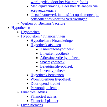
wordt gedekt door het Waarborgfonds
Medicijnverslaving? Lees hier de aanpak via
zorgverzekeraars
illegaal vuurwerk in huis? let op de mogelijke
consequenties voor uw verzekeringen
Werken bij Biemans/vacature
Hypotheken
Hypotheken
Hypotheken / Financieringen
Hypotheken / Financieringen
Hypotheek afsluiten
Annuïteitenhypotheek
Lineaire hypotheek
Aflossingsvrije hypotheek
Spaarhypotheek
Beleggingshypotheek
Levenhypotheek
Hypotheek berekenen
Woningverhuur hypotheek
Doorlopend krediet
Persoonlijke lening
Financieel advies
Financieel advies
Financieel planner
Over Biemans