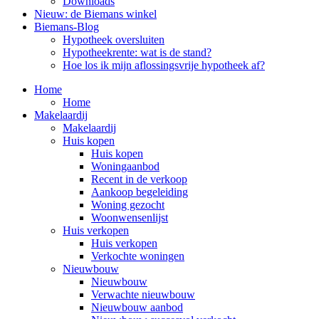
Downloads
Nieuw: de Biemans winkel
Biemans-Blog
Hypotheek oversluiten
Hypotheekrente: wat is de stand?
Hoe los ik mijn aflossingsvrije hypotheek af?
Home
Home
Makelaardij
Makelaardij
Huis kopen
Huis kopen
Woningaanbod
Recent in de verkoop
Aankoop begeleiding
Woning gezocht
Woonwensenlijst
Huis verkopen
Huis verkopen
Verkochte woningen
Nieuwbouw
Nieuwbouw
Verwachte nieuwbouw
Nieuwbouw aanbod