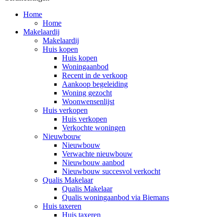
Home
Home
Makelaardij
Makelaardij
Huis kopen
Huis kopen
Woningaanbod
Recent in de verkoop
Aankoop begeleiding
Woning gezocht
Woonwensenlijst
Huis verkopen
Huis verkopen
Verkochte woningen
Nieuwbouw
Nieuwbouw
Verwachte nieuwbouw
Nieuwbouw aanbod
Nieuwbouw succesvol verkocht
Qualis Makelaar
Qualis Makelaar
Qualis woningaanbod via Biemans
Huis taxeren
Huis taxeren