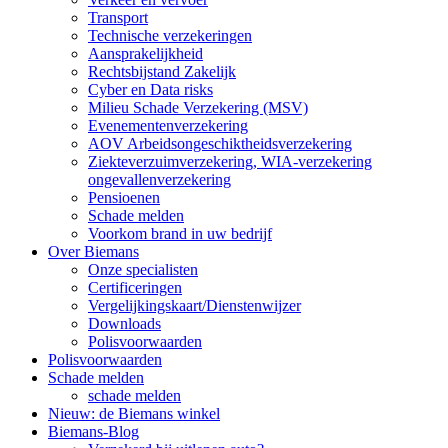
Transport
Technische verzekeringen
Aansprakelijkheid
Rechtsbijstand Zakelijk
Cyber en Data risks
Milieu Schade Verzekering (MSV)
Evenementenverzekering
AOV Arbeidsongeschiktheidsverzekering
Ziekteverzuimverzekering, WIA-verzekering
ongevallenverzekering
Pensioenen
Schade melden
Voorkom brand in uw bedrijf
Over Biemans
Onze specialisten
Certificeringen
Vergelijkingskaart/Dienstenwijzer
Downloads
Polisvoorwaarden
Polisvoorwaarden
Schade melden
schade melden
Nieuw: de Biemans winkel
Biemans-Blog