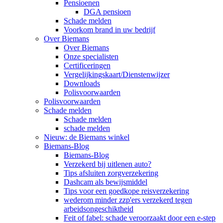
Pensioenen
DGA pensioen
Schade melden
Voorkom brand in uw bedrijf
Over Biemans
Over Biemans
Onze specialisten
Certificeringen
Vergelijkingskaart/Dienstenwijzer
Downloads
Polisvoorwaarden
Polisvoorwaarden
Schade melden
Schade melden
schade melden
Nieuw: de Biemans winkel
Biemans-Blog
Biemans-Blog
Verzekerd bij uitlenen auto?
Tips afsluiten zorgverzekering
Dashcam als bewijsmiddel
Tips voor een goedkope reisverzekering
wederom minder zzp'ers verzekerd tegen
arbeidsongeschiktheid
Feit of fabel: schade veroorzaakt door een e-step