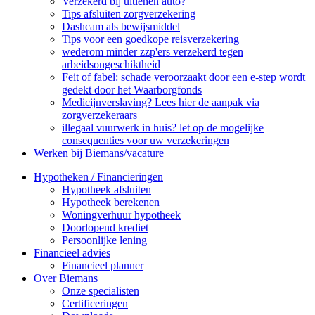
Verzekerd bij uitlenen auto?
Tips afsluiten zorgverzekering
Dashcam als bewijsmiddel
Tips voor een goedkope reisverzekering
wederom minder zzp'ers verzekerd tegen
arbeidsongeschiktheid
Feit of fabel: schade veroorzaakt door een e-step wordt
gedekt door het Waarborgfonds
Medicijnverslaving? Lees hier de aanpak via
zorgverzekeraars
illegaal vuurwerk in huis? let op de mogelijke
consequenties voor uw verzekeringen
Werken bij Biemans/vacature
Hypotheken / Financieringen
Hypotheek afsluiten
Hypotheek berekenen
Woningverhuur hypotheek
Doorlopend krediet
Persoonlijke lening
Financieel advies
Financieel planner
Over Biemans
Onze specialisten
Certificeringen