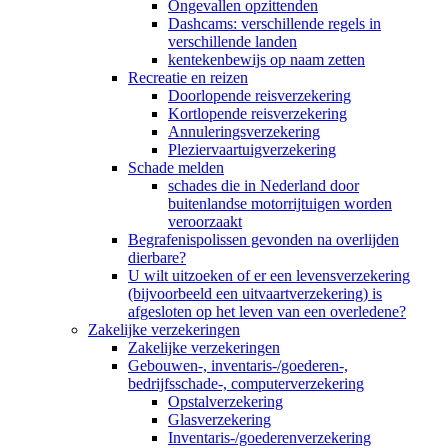
Ongevallen opzittenden
Dashcams: verschillende regels in
verschillende landen
kentekenbewijs op naam zetten
Recreatie en reizen
Doorlopende reisverzekering
Kortlopende reisverzekering
Annuleringsverzekering
Pleziervaartuigverzekering
Schade melden
schades die in Nederland door
buitenlandse motorrijtuigen worden
veroorzaakt
Begrafenispolissen gevonden na overlijden
dierbare?
U wilt uitzoeken of er een levensverzekering
(bijvoorbeeld een uitvaartverzekering) is
afgesloten op het leven van een overledene?
Zakelijke verzekeringen
Zakelijke verzekeringen
Gebouwen-, inventaris-/goederen-,
bedrijfsschade-, computerverzekering
Opstalverzekering
Glasverzekering
Inventaris-/goederenverzekering