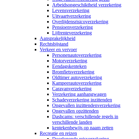
Arbeidsongeschiktheid verzekering
Levensverzekering
Uitvaartverzekering
Overlijdensrisicoverzekering
Pensioenverzekering
Lijfrenteverzekering
Aansprakelijkheid
Rechtsbijstand
Verkeer en vervoer
Personenautoverzekering
Motorverzekering
Eendagskenteken
Bromfietsverzekering
Oldtimer autoverzekering
Kampeerautoverzekering
Caravanverzekering
Verzekering aanhangwagen
Schadeverzekering inzittenden
Ongevallen inzittendenverzekering
Ongevallen opzittenden
Dashcams: verschillende regels in
verschillende landen
kentekenbewijs op naam zetten
Recreatie en reizen
Doorlopende reisverzekering