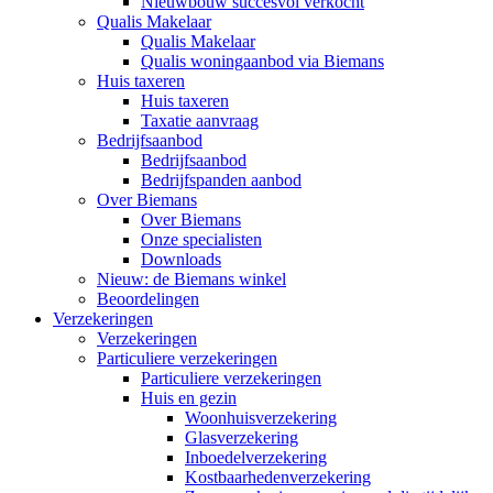
Nieuwbouw succesvol verkocht
Qualis Makelaar
Qualis Makelaar
Qualis woningaanbod via Biemans
Huis taxeren
Huis taxeren
Taxatie aanvraag
Bedrijfsaanbod
Bedrijfsaanbod
Bedrijfspanden aanbod
Over Biemans
Over Biemans
Onze specialisten
Downloads
Nieuw: de Biemans winkel
Beoordelingen
Verzekeringen
Verzekeringen
Particuliere verzekeringen
Particuliere verzekeringen
Huis en gezin
Woonhuisverzekering
Glasverzekering
Inboedelverzekering
Kostbaarhedenverzekering