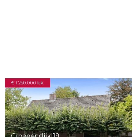
Rietbeemd 43
OOSTERHOUT
Bekijken
€ 1.250.000 k.k.
Groenendijk 19