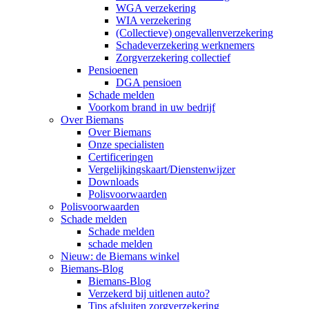
WGA verzekering
WIA verzekering
(Collectieve) ongevallenverzekering
Schadeverzekering werknemers
Zorgverzekering collectief
Pensioenen
DGA pensioen
Schade melden
Voorkom brand in uw bedrijf
Over Biemans
Over Biemans
Onze specialisten
Certificeringen
Vergelijkingskaart/Dienstenwijzer
Downloads
Polisvoorwaarden
Polisvoorwaarden
Schade melden
Schade melden
schade melden
Nieuw: de Biemans winkel
Biemans-Blog
Biemans-Blog
Verzekerd bij uitlenen auto?
Tips afsluiten zorgverzekering