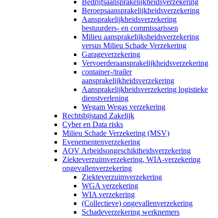
Bedrijfsaansprakelijkheidsverzekering
Beroepsaansprakelijkheidsverzekering
Aansprakelijkheidsverzekering
bestuurders- en commissarissen
Milieu aansprakelijksheidsverzekering
versus Milieu Schade Verzekering
Garageverzekering
Vervoerderaansprakelijkheidsverzekering
container-/trailer
aansprakelijkheidsverzekering
Aansprakelijkheidsverzekering logistieke
dienstverlening
Wegam Wegas verzekering
Rechtsbijstand Zakelijk
Cyber en Data risks
Milieu Schade Verzekering (MSV)
Evenementenverzekering
AOV Arbeidsongeschiktheidsverzekering
Ziekteverzuimverzekering, WIA-verzekering
ongevallenverzekering
Ziekteverzuimverzekering
WGA verzekering
WIA verzekering
(Collectieve) ongevallenverzekering
Schadeverzekering werknemers