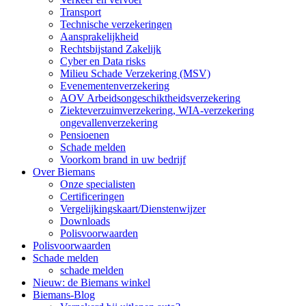
Transport
Technische verzekeringen
Aansprakelijkheid
Rechtsbijstand Zakelijk
Cyber en Data risks
Milieu Schade Verzekering (MSV)
Evenementenverzekering
AOV Arbeidsongeschiktheidsverzekering
Ziekteverzuimverzekering, WIA-verzekering
ongevallenverzekering
Pensioenen
Schade melden
Voorkom brand in uw bedrijf
Over Biemans
Onze specialisten
Certificeringen
Vergelijkingskaart/Dienstenwijzer
Downloads
Polisvoorwaarden
Polisvoorwaarden
Schade melden
schade melden
Nieuw: de Biemans winkel
Biemans-Blog