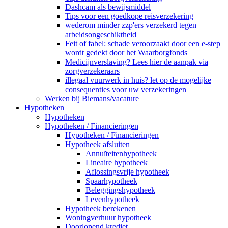
Dashcam als bewijsmiddel
Tips voor een goedkope reisverzekering
wederom minder zzp'ers verzekerd tegen
arbeidsongeschiktheid
Feit of fabel: schade veroorzaakt door een e-step
wordt gedekt door het Waarborgfonds
Medicijnverslaving? Lees hier de aanpak via
zorgverzekeraars
illegaal vuurwerk in huis? let op de mogelijke
consequenties voor uw verzekeringen
Werken bij Biemans/vacature
Hypotheken
Hypotheken
Hypotheken / Financieringen
Hypotheken / Financieringen
Hypotheek afsluiten
Annuïteitenhypotheek
Lineaire hypotheek
Aflossingsvrije hypotheek
Spaarhypotheek
Beleggingshypotheek
Levenhypotheek
Hypotheek berekenen
Woningverhuur hypotheek
Doorlopend krediet