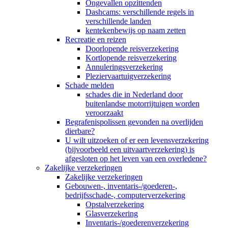
Ongevallen opzittenden
Dashcams: verschillende regels in
verschillende landen
kentekenbewijs op naam zetten
Recreatie en reizen
Doorlopende reisverzekering
Kortlopende reisverzekering
Annuleringsverzekering
Pleziervaartuigverzekering
Schade melden
schades die in Nederland door
buitenlandse motorrijtuigen worden
veroorzaakt
Begrafenispolissen gevonden na overlijden
dierbare?
U wilt uitzoeken of er een levensverzekering
(bijvoorbeeld een uitvaartverzekering) is
afgesloten op het leven van een overledene?
Zakelijke verzekeringen
Zakelijke verzekeringen
Gebouwen-, inventaris-/goederen-,
bedrijfsschade-, computerverzekering
Opstalverzekering
Glasverzekering
Inventaris-/goederenverzekering