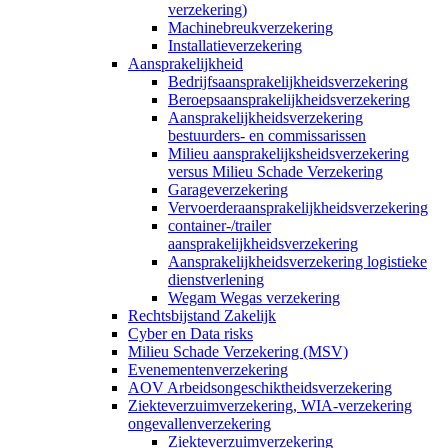
verzekering)
Machinebreukverzekering
Installatieverzekering
Aansprakelijkheid
Bedrijfsaansprakelijkheidsverzekering
Beroepsaansprakelijkheidsverzekering
Aansprakelijkheidsverzekering
bestuurders- en commissarissen
Milieu aansprakelijksheidsverzekering
versus Milieu Schade Verzekering
Garageverzekering
Vervoerderaansprakelijkheidsverzekering
container-/trailer
aansprakelijkheidsverzekering
Aansprakelijkheidsverzekering logistieke
dienstverlening
Wegam Wegas verzekering
Rechtsbijstand Zakelijk
Cyber en Data risks
Milieu Schade Verzekering (MSV)
Evenementenverzekering
AOV Arbeidsongeschiktheidsverzekering
Ziekteverzuimverzekering, WIA-verzekering
ongevallenverzekering
Ziekteverzuimverzekering