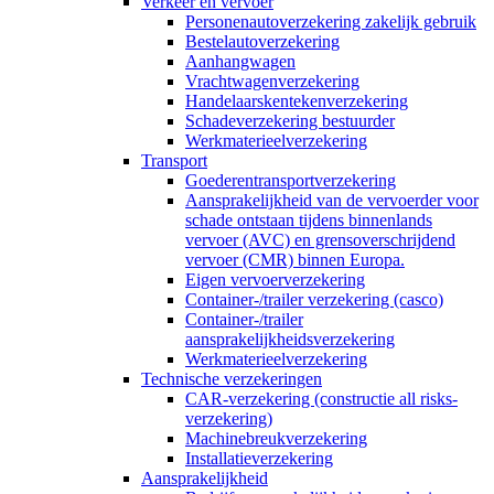
Verkeer en vervoer
Personenautoverzekering zakelijk gebruik
Bestelautoverzekering
Aanhangwagen
Vrachtwagenverzekering
Handelaarskentekenverzekering
Schadeverzekering bestuurder
Werkmaterieelverzekering
Transport
Goederentransportverzekering
Aansprakelijkheid van de vervoerder voor
schade ontstaan tijdens binnenlands
vervoer (AVC) en grensoverschrijdend
vervoer (CMR) binnen Europa.
Eigen vervoerverzekering
Container-/trailer verzekering (casco)
Container-/trailer
aansprakelijkheidsverzekering
Werkmaterieelverzekering
Technische verzekeringen
CAR-verzekering (constructie all risks-
verzekering)
Machinebreukverzekering
Installatieverzekering
Aansprakelijkheid