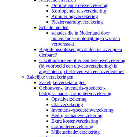
Doorlopende reisverzekering
Kortlopende reisverzekering
Annuleringsverzekering
Pleziervaartuigverzekering
Schade melden
schades die in Nederland door
buitenlandse motorrijtuigen worden
veroorzaakt
Begrafenispolissen gevonden na overlijden
dierbare?
U wilt uitzoeken of er een levensverzekering
(bijvoorbeeld een uitvaartverzekering) is
afgesloten op het leven van een overledene?
Zakelijke verzekeringen
Zakelijke verzekeringen
Gebouwen-, inventaris-/goederen-,
bedrijfsschade-, computerverzekering
Opstalverzekering
Glasverzekering
Inventaris-/goederenverzekering
Bedrijfsschadeverzekering
Extra kostenverzekering
Computerverzekering
Milieuschadeverzekering