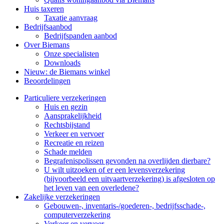
Huis taxeren
Taxatie aanvraag
Bedrijfsaanbod
Bedrijfspanden aanbod
Over Biemans
Onze specialisten
Downloads
Nieuw: de Biemans winkel
Beoordelingen
Particuliere verzekeringen
Huis en gezin
Aansprakelijkheid
Rechtsbijstand
Verkeer en vervoer
Recreatie en reizen
Schade melden
Begrafenispolissen gevonden na overlijden dierbare?
U wilt uitzoeken of er een levensverzekering
(bijvoorbeeld een uitvaartverzekering) is afgesloten op
het leven van een overledene?
Zakelijke verzekeringen
Gebouwen-, inventaris-/goederen-, bedrijfsschade-,
computerverzekering
Verkeer en vervoer