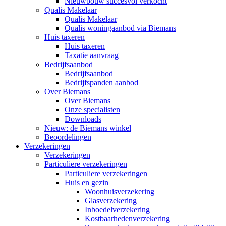
Nieuwbouw succesvol verkocht
Qualis Makelaar
Qualis Makelaar
Qualis woningaanbod via Biemans
Huis taxeren
Huis taxeren
Taxatie aanvraag
Bedrijfsaanbod
Bedrijfsaanbod
Bedrijfspanden aanbod
Over Biemans
Over Biemans
Onze specialisten
Downloads
Nieuw: de Biemans winkel
Beoordelingen
Verzekeringen
Verzekeringen
Particuliere verzekeringen
Particuliere verzekeringen
Huis en gezin
Woonhuisverzekering
Glasverzekering
Inboedelverzekering
Kostbaarhedenverzekering