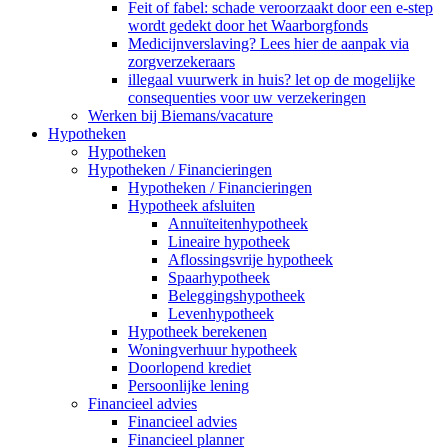
Feit of fabel: schade veroorzaakt door een e-step
wordt gedekt door het Waarborgfonds
Medicijnverslaving? Lees hier de aanpak via
zorgverzekeraars
illegaal vuurwerk in huis? let op de mogelijke
consequenties voor uw verzekeringen
Werken bij Biemans/vacature
Hypotheken
Hypotheken
Hypotheken / Financieringen
Hypotheken / Financieringen
Hypotheek afsluiten
Annuïteitenhypotheek
Lineaire hypotheek
Aflossingsvrije hypotheek
Spaarhypotheek
Beleggingshypotheek
Levenhypotheek
Hypotheek berekenen
Woningverhuur hypotheek
Doorlopend krediet
Persoonlijke lening
Financieel advies
Financieel advies
Financieel planner