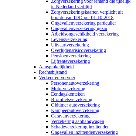
Zorgverzekering voor iemand die tijdelijk
in Nederland verblijft
Zorgverzekeringskaarten verplicht uit
hoofde van IDD per 01-10-2018
Ongevallenverzekering particulier
Ongevallenverzekering gezin
Arbeidsongeschiktheid verzekering
Levensverzekering
Uitvaartverzekering
Overlijdensrisicoverzekering
Pensioenverzekering
Lijfrenteverzekering
Aansprakelijkheid
Rechtsbijstand
Verkeer en vervoer
Personenautoverzekering
Motorverzekering
Eendagskenteken
Bromfietsverzekering
Oldtimer autoverzekering
Kampeerautoverzekering
Caravanverzekering
Verzekering aanhangwagen
Schadeverzekering inzittenden
Ongevallen inzittendenverzekering