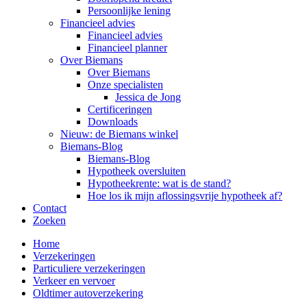
Persoonlijke lening
Financieel advies
Financieel advies
Financieel planner
Over Biemans
Over Biemans
Onze specialisten
Jessica de Jong
Certificeringen
Downloads
Nieuw: de Biemans winkel
Biemans-Blog
Biemans-Blog
Hypotheek oversluiten
Hypotheekrente: wat is de stand?
Hoe los ik mijn aflossingsvrije hypotheek af?
Contact
Zoeken
Home
Verzekeringen
Particuliere verzekeringen
Verkeer en vervoer
Oldtimer autoverzekering