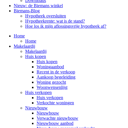
Downloads
Nieuw: de Biemans winkel
Biemans-Blog
Hypotheek oversluiten
Hypotheekrente: wat is de stand?
Hoe los ik mijn aflossingsvrije hypotheek af?
Home
Home
Makelaardij
Makelaardij
Huis kopen
Huis kopen
Woningaanbod
Recent in de verkoop
Aankoop begeleiding
Woning gezocht
Woonwensenlijst
Huis verkopen
Huis verkopen
Verkochte woningen
Nieuwbouw
Nieuwbouw
Verwachte nieuwbouw
Nieuwbouw aanbod