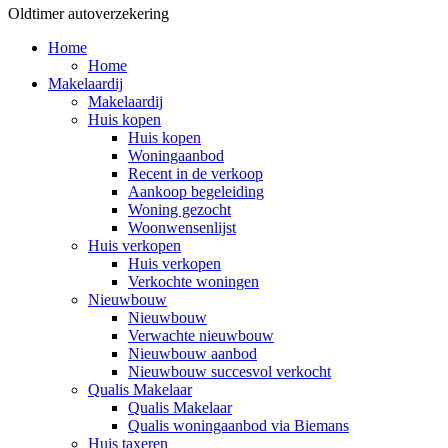
Oldtimer autoverzekering
Home
Home
Makelaardij
Makelaardij
Huis kopen
Huis kopen
Woningaanbod
Recent in de verkoop
Aankoop begeleiding
Woning gezocht
Woonwensenlijst
Huis verkopen
Huis verkopen
Verkochte woningen
Nieuwbouw
Nieuwbouw
Verwachte nieuwbouw
Nieuwbouw aanbod
Nieuwbouw succesvol verkocht
Qualis Makelaar
Qualis Makelaar
Qualis woningaanbod via Biemans
Huis taxeren