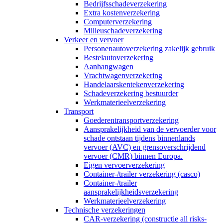
Bedrijfsschadeverzekering
Extra kostenverzekering
Computerverzekering
Milieuschadeverzekering
Verkeer en vervoer
Personenautoverzekering zakelijk gebruik
Bestelautoverzekering
Aanhangwagen
Vrachtwagenverzekering
Handelaarskentekenverzekering
Schadeverzekering bestuurder
Werkmaterieelverzekering
Transport
Goederentransportverzekering
Aansprakelijkheid van de vervoerder voor
schade ontstaan tijdens binnenlands
vervoer (AVC) en grensoverschrijdend
vervoer (CMR) binnen Europa.
Eigen vervoerverzekering
Container-/trailer verzekering (casco)
Container-/trailer
aansprakelijkheidsverzekering
Werkmaterieelverzekering
Technische verzekeringen
CAR-verzekering (constructie all risks-