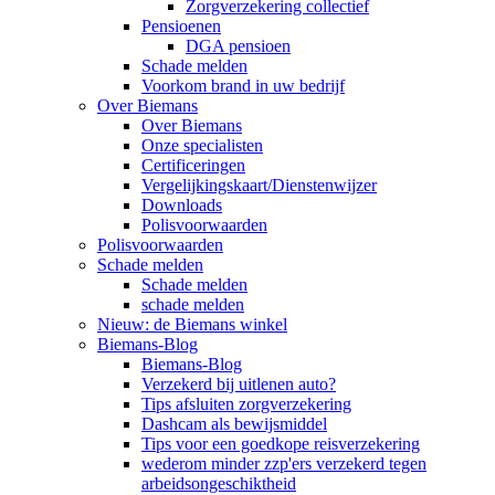
Zorgverzekering collectief
Pensioenen
DGA pensioen
Schade melden
Voorkom brand in uw bedrijf
Over Biemans
Over Biemans
Onze specialisten
Certificeringen
Vergelijkingskaart/Dienstenwijzer
Downloads
Polisvoorwaarden
Polisvoorwaarden
Schade melden
Schade melden
schade melden
Nieuw: de Biemans winkel
Biemans-Blog
Biemans-Blog
Verzekerd bij uitlenen auto?
Tips afsluiten zorgverzekering
Dashcam als bewijsmiddel
Tips voor een goedkope reisverzekering
wederom minder zzp'ers verzekerd tegen
arbeidsongeschiktheid