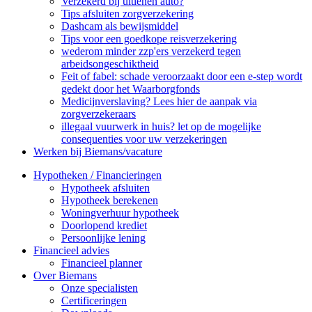
Verzekerd bij uitlenen auto?
Tips afsluiten zorgverzekering
Dashcam als bewijsmiddel
Tips voor een goedkope reisverzekering
wederom minder zzp'ers verzekerd tegen
arbeidsongeschiktheid
Feit of fabel: schade veroorzaakt door een e-step wordt
gedekt door het Waarborgfonds
Medicijnverslaving? Lees hier de aanpak via
zorgverzekeraars
illegaal vuurwerk in huis? let op de mogelijke
consequenties voor uw verzekeringen
Werken bij Biemans/vacature
Hypotheken / Financieringen
Hypotheek afsluiten
Hypotheek berekenen
Woningverhuur hypotheek
Doorlopend krediet
Persoonlijke lening
Financieel advies
Financieel planner
Over Biemans
Onze specialisten
Certificeringen