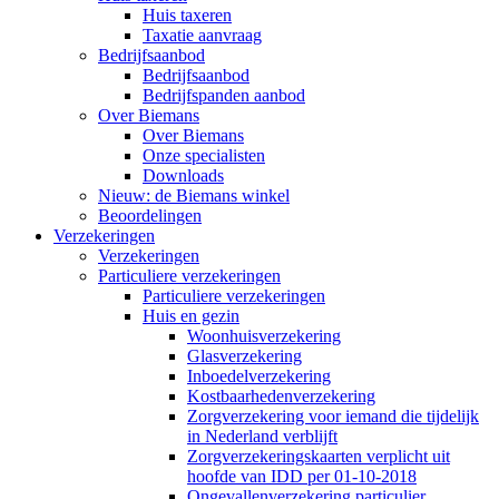
Huis taxeren
Taxatie aanvraag
Bedrijfsaanbod
Bedrijfsaanbod
Bedrijfspanden aanbod
Over Biemans
Over Biemans
Onze specialisten
Downloads
Nieuw: de Biemans winkel
Beoordelingen
Verzekeringen
Verzekeringen
Particuliere verzekeringen
Particuliere verzekeringen
Huis en gezin
Woonhuisverzekering
Glasverzekering
Inboedelverzekering
Kostbaarhedenverzekering
Zorgverzekering voor iemand die tijdelijk
in Nederland verblijft
Zorgverzekeringskaarten verplicht uit
hoofde van IDD per 01-10-2018
Ongevallenverzekering particulier