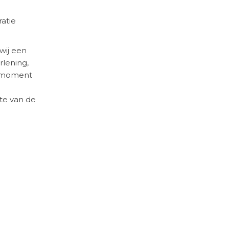
ratie
wij een
rlening,
t moment
te van de