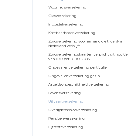
Woonhuisverzekering
Glasverzekering
Inboedelverzekering
Kostbaarhedenverzekering
Zorgverzekering voor iemand die tijdelijk in
Nederland verblijft
Zorgverzekeringskaarten verplicht uit hoofde
van IDD per 01-10-2018
Ongevallenverzekering particulier
Ongevallenverzekering gezin
Arbeidsongeschiktheid verzekering
Levensverzekering
Uitvaartverzekering
Overlijdensrisicoverzekering
Pensioenverzekering
Lijfrenteverzekering