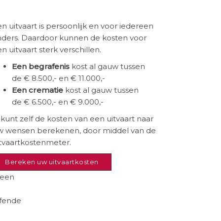
n uitvaart is persoonlijk en voor iedereen
nders. Daardoor kunnen de kosten voor
n uitvaart sterk verschillen.
Een begrafenis
kost al gauw tussen
de
€ 8.500,- en € 11.000,-
Een crematie
kost al gauw tussen
de
€ 6.500,- en € 9.000,-
kunt zelf de kosten van een uitvaart naar
w wensen berekenen, door middel van de
itvaartkostenmeter.
Bereken uw uitvaartkosten
 een
e
ffende