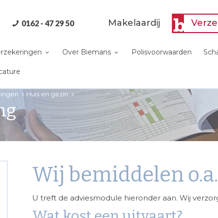
Makelaardij
Verze
0162 - 47 29 50
verzekeringen
Over Biemans
Polisvoorwaarden
Sch
cature
eringen
Huis en gezin
ng
Wij bemiddelen o.a
U treft de adviesmodule hieronder aan. Wij verzor
Wat kost een uitvaart?