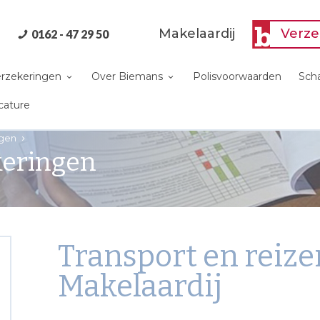
Makelaardij
Verze
0162 - 47 29 50
verzekeringen
Over Biemans
Polisvoorwaarden
Sch
cature
ngen
keringen
Transport en reize
Makelaardij