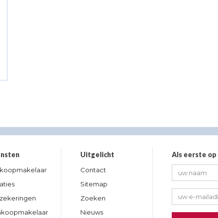
ensten
Uitgelicht
Als eerste op
rkoopmakelaar
Contact
aties
Sitemap
zekeringen
Zoeken
nkoopmakelaar
Nieuws