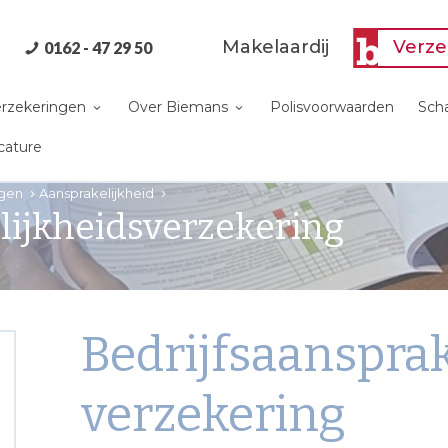
Makelaardij
Verze
0162 - 47 29 50
verzekeringen
Over Biemans
Polisvoorwaarden
Sch
cature
ngen
Aansprakelijkheid
lijkheidsverzekering
Bedrijfsaansprak
verzekering