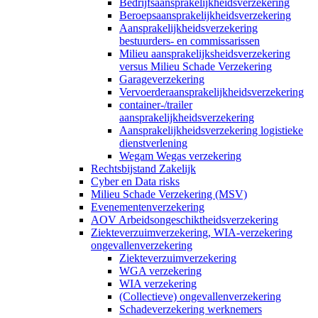
Bedrijfsaansprakelijkheidsverzekering
Beroepsaansprakelijkheidsverzekering
Aansprakelijkheidsverzekering
bestuurders- en commissarissen
Milieu aansprakelijksheidsverzekering
versus Milieu Schade Verzekering
Garageverzekering
Vervoerderaansprakelijkheidsverzekering
container-/trailer
aansprakelijkheidsverzekering
Aansprakelijkheidsverzekering logistieke
dienstverlening
Wegam Wegas verzekering
Rechtsbijstand Zakelijk
Cyber en Data risks
Milieu Schade Verzekering (MSV)
Evenementenverzekering
AOV Arbeidsongeschiktheidsverzekering
Ziekteverzuimverzekering, WIA-verzekering
ongevallenverzekering
Ziekteverzuimverzekering
WGA verzekering
WIA verzekering
(Collectieve) ongevallenverzekering
Schadeverzekering werknemers