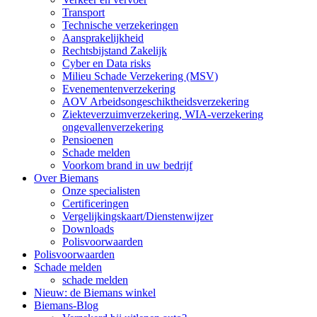
Transport
Technische verzekeringen
Aansprakelijkheid
Rechtsbijstand Zakelijk
Cyber en Data risks
Milieu Schade Verzekering (MSV)
Evenementenverzekering
AOV Arbeidsongeschiktheidsverzekering
Ziekteverzuimverzekering, WIA-verzekering
ongevallenverzekering
Pensioenen
Schade melden
Voorkom brand in uw bedrijf
Over Biemans
Onze specialisten
Certificeringen
Vergelijkingskaart/Dienstenwijzer
Downloads
Polisvoorwaarden
Polisvoorwaarden
Schade melden
schade melden
Nieuw: de Biemans winkel
Biemans-Blog