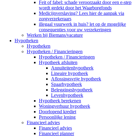
Feit of fabel: schade veroorzaakt door een e-step
wordt gedekt door het Waarborgfonds
Medicijnverslaving? Lees hier de aanpak via
zorgverzekeraars
illegaal vuurwerk in huis? let op de mogelijke
consequenties voor uw verzekeringen
Werken bij Biemans/vacature
Hypotheken
Hypotheken
Hypotheken / Financieringen
Hypotheken / Financieringen
Hypotheek afsluiten
Annuïteitenhypotheek
Lineaire hypotheek
Aflossingsvrije hypotheek
Spaarhypotheek
Beleggingshypotheek
Levenhypotheek
Hypotheek berekenen
Woningverhuur hypotheek
Doorlopend krediet
Persoonlijke lening
Financieel advies
Financieel advies
Financieel planner