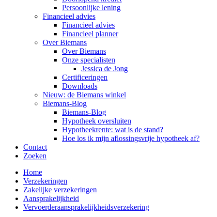
Persoonlijke lening
Financieel advies
Financieel advies
Financieel planner
Over Biemans
Over Biemans
Onze specialisten
Jessica de Jong
Certificeringen
Downloads
Nieuw: de Biemans winkel
Biemans-Blog
Biemans-Blog
Hypotheek oversluiten
Hypotheekrente: wat is de stand?
Hoe los ik mijn aflossingsvrije hypotheek af?
Contact
Zoeken
Home
Verzekeringen
Zakelijke verzekeringen
Aansprakelijkheid
Vervoerderaansprakelijkheidsverzekering