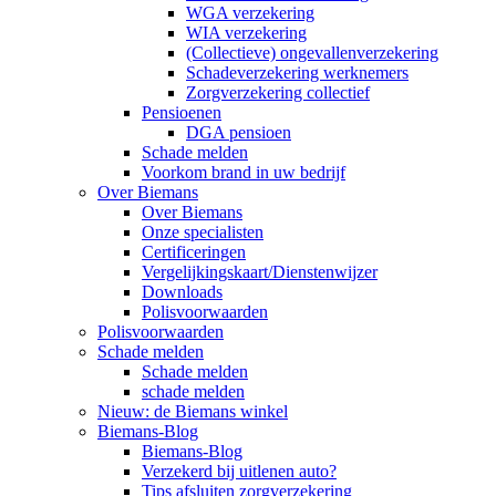
WGA verzekering
WIA verzekering
(Collectieve) ongevallenverzekering
Schadeverzekering werknemers
Zorgverzekering collectief
Pensioenen
DGA pensioen
Schade melden
Voorkom brand in uw bedrijf
Over Biemans
Over Biemans
Onze specialisten
Certificeringen
Vergelijkingskaart/Dienstenwijzer
Downloads
Polisvoorwaarden
Polisvoorwaarden
Schade melden
Schade melden
schade melden
Nieuw: de Biemans winkel
Biemans-Blog
Biemans-Blog
Verzekerd bij uitlenen auto?
Tips afsluiten zorgverzekering