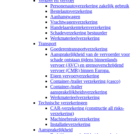
Verkeer en vervoer
Personenautoverzekering zakelijk gebruik
Bestelautoverzekering
Aanhangwagen
Vrachtwagenverzekering
Handelaarskentekenverzekering
Schadeverzekering bestuurder
Werkmaterieelverzekering
Transport
Goederentransportverzekering
Aansprakelijkheid van de vervoerder voor
schade ontstaan tijdens binnenlands
vervoer (AVC) en grensoverschrijdend
vervoer (CMR) binnen Europa.
Eigen vervoerverzekering
Container-/trailer verzekering (casco)
Container-/trailer
aansprakelijkheidsverzekering
Werkmaterieelverzekering
Technische verzekeringen
CAR-verzekering (constructie all risks-
verzekering)
Machinebreukverzekering
Installatieverzekering
Aansprakelijkheid