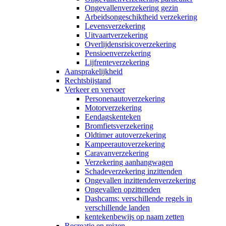
Ongevallenverzekering gezin
Arbeidsongeschiktheid verzekering
Levensverzekering
Uitvaartverzekering
Overlijdensrisicoverzekering
Pensioenverzekering
Lijfrenteverzekering
Aansprakelijkheid
Rechtsbijstand
Verkeer en vervoer
Personenautoverzekering
Motorverzekering
Eendagskenteken
Bromfietsverzekering
Oldtimer autoverzekering
Kampeerautoverzekering
Caravanverzekering
Verzekering aanhangwagen
Schadeverzekering inzittenden
Ongevallen inzittendenverzekering
Ongevallen opzittenden
Dashcams: verschillende regels in
verschillende landen
kentekenbewijs op naam zetten
Recreatie en reizen