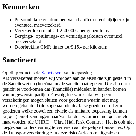
Kenmerken
Persoonlijke eigendommen van chauffeur en/of bijrijder zijn
eventueel meeverzekerd
Verzekerde som tot € 1.250.000,- per gebeurtenis
Bergings-, opruimings- en vernietigingskosten eventueel
meeverzekerd
Doorbreking CMR limiet tot € 15,- per kilogram
Sanctiewet
Op dit product is de
Sanctiewet
van toepassing.
Als verzekeraar moeten wij voldoen aan de eisen die zijn gesteld in
de Sanctiewet en (inter)nationale sanctiemaatregelen. Die zijn erop
gericht te voorkomen dat (financiële) middelen in handen komen
van ongewenste partijen. Gevolg hiervan is, dat wij geen
verzekeringen mogen sluiten voor goederen waarin niet mag
worden gehandeld (de zogenaamde dual-use goederen, dit zijn
goederen welke zowel een civiele als militaire toepassing kunnen
krijgen) en/of zendingen naar/van landen waarmee niet gehandeld
mag worden (de UHRC = Ultra High Risk Country). Het is ook niet
toegestaan ondersteuning te verlenen aan dergelijke transacties. Op
de Transportverzekering zijn deze risico’s daarom uitgesloten.