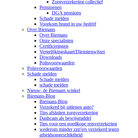
Zorgverzekering collectief
Pensioenen
DGA pensioen
Schade melden
Voorkom brand in uw bedrijf
Over Biemans
Over Biemans
Onze specialisten
Certificeringen
Vergelijkingskaart/Dienstenwijzer
Downloads
Polisvoorwaarden
Polisvoorwaarden
Schade melden
Schade melden
schade melden
Nieuw: de Biemans winkel
Biemans-Blog
Biemans-Blog
Verzekerd bij uitlenen auto?
Tips afsluiten zorgverzekering
Dashcam als bewijsmiddel
Tips voor een goedkope reisverzekering
wederom minder zzp'ers verzekerd tegen
arbeidsongeschiktheid