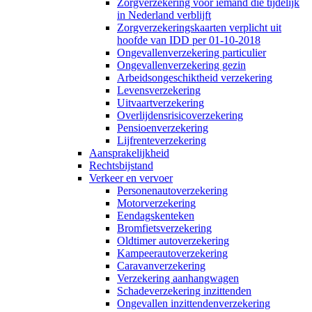
Zorgverzekering voor iemand die tijdelijk
in Nederland verblijft
Zorgverzekeringskaarten verplicht uit
hoofde van IDD per 01-10-2018
Ongevallenverzekering particulier
Ongevallenverzekering gezin
Arbeidsongeschiktheid verzekering
Levensverzekering
Uitvaartverzekering
Overlijdensrisicoverzekering
Pensioenverzekering
Lijfrenteverzekering
Aansprakelijkheid
Rechtsbijstand
Verkeer en vervoer
Personenautoverzekering
Motorverzekering
Eendagskenteken
Bromfietsverzekering
Oldtimer autoverzekering
Kampeerautoverzekering
Caravanverzekering
Verzekering aanhangwagen
Schadeverzekering inzittenden
Ongevallen inzittendenverzekering