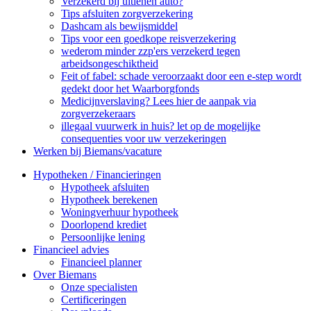
Verzekerd bij uitlenen auto?
Tips afsluiten zorgverzekering
Dashcam als bewijsmiddel
Tips voor een goedkope reisverzekering
wederom minder zzp'ers verzekerd tegen
arbeidsongeschiktheid
Feit of fabel: schade veroorzaakt door een e-step wordt
gedekt door het Waarborgfonds
Medicijnverslaving? Lees hier de aanpak via
zorgverzekeraars
illegaal vuurwerk in huis? let op de mogelijke
consequenties voor uw verzekeringen
Werken bij Biemans/vacature
Hypotheken / Financieringen
Hypotheek afsluiten
Hypotheek berekenen
Woningverhuur hypotheek
Doorlopend krediet
Persoonlijke lening
Financieel advies
Financieel planner
Over Biemans
Onze specialisten
Certificeringen