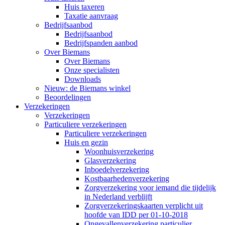
Huis taxeren
Taxatie aanvraag
Bedrijfsaanbod
Bedrijfsaanbod
Bedrijfspanden aanbod
Over Biemans
Over Biemans
Onze specialisten
Downloads
Nieuw: de Biemans winkel
Beoordelingen
Verzekeringen
Verzekeringen
Particuliere verzekeringen
Particuliere verzekeringen
Huis en gezin
Woonhuisverzekering
Glasverzekering
Inboedelverzekering
Kostbaarhedenverzekering
Zorgverzekering voor iemand die tijdelijk
in Nederland verblijft
Zorgverzekeringskaarten verplicht uit
hoofde van IDD per 01-10-2018
Ongevallenverzekering particulier