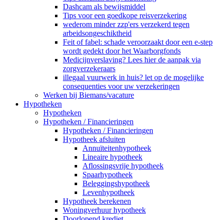
Dashcam als bewijsmiddel
Tips voor een goedkope reisverzekering
wederom minder zzp'ers verzekerd tegen
arbeidsongeschiktheid
Feit of fabel: schade veroorzaakt door een e-step
wordt gedekt door het Waarborgfonds
Medicijnverslaving? Lees hier de aanpak via
zorgverzekeraars
illegaal vuurwerk in huis? let op de mogelijke
consequenties voor uw verzekeringen
Werken bij Biemans/vacature
Hypotheken
Hypotheken
Hypotheken / Financieringen
Hypotheken / Financieringen
Hypotheek afsluiten
Annuïteitenhypotheek
Lineaire hypotheek
Aflossingsvrije hypotheek
Spaarhypotheek
Beleggingshypotheek
Levenhypotheek
Hypotheek berekenen
Woningverhuur hypotheek
Doorlopend krediet