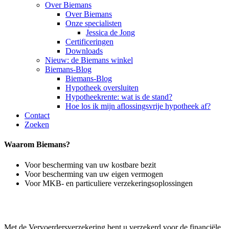
Over Biemans
Over Biemans
Onze specialisten
Jessica de Jong
Certificeringen
Downloads
Nieuw: de Biemans winkel
Biemans-Blog
Biemans-Blog
Hypotheek oversluiten
Hypotheekrente: wat is de stand?
Hoe los ik mijn aflossingsvrije hypotheek af?
Contact
Zoeken
Waarom Biemans?
Voor bescherming van uw kostbare bezit
Voor bescherming van uw eigen vermogen
Voor MKB- en particuliere verzekeringsoplossingen
Met de Vervoerdersverzekering bent u verzekerd voor de financiële