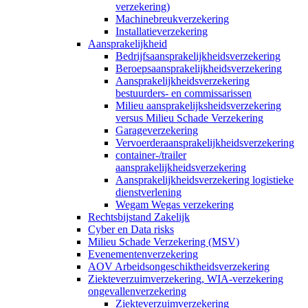
verzekering)
Machinebreukverzekering
Installatieverzekering
Aansprakelijkheid
Bedrijfsaansprakelijkheidsverzekering
Beroepsaansprakelijkheidsverzekering
Aansprakelijkheidsverzekering
bestuurders- en commissarissen
Milieu aansprakelijksheidsverzekering
versus Milieu Schade Verzekering
Garageverzekering
Vervoerderaansprakelijkheidsverzekering
container-/trailer
aansprakelijkheidsverzekering
Aansprakelijkheidsverzekering logistieke
dienstverlening
Wegam Wegas verzekering
Rechtsbijstand Zakelijk
Cyber en Data risks
Milieu Schade Verzekering (MSV)
Evenementenverzekering
AOV Arbeidsongeschiktheidsverzekering
Ziekteverzuimverzekering, WIA-verzekering
ongevallenverzekering
Ziekteverzuimverzekering