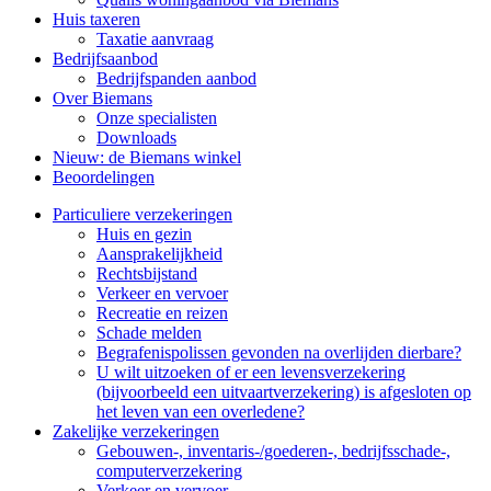
Huis taxeren
Taxatie aanvraag
Bedrijfsaanbod
Bedrijfspanden aanbod
Over Biemans
Onze specialisten
Downloads
Nieuw: de Biemans winkel
Beoordelingen
Particuliere verzekeringen
Huis en gezin
Aansprakelijkheid
Rechtsbijstand
Verkeer en vervoer
Recreatie en reizen
Schade melden
Begrafenispolissen gevonden na overlijden dierbare?
U wilt uitzoeken of er een levensverzekering
(bijvoorbeeld een uitvaartverzekering) is afgesloten op
het leven van een overledene?
Zakelijke verzekeringen
Gebouwen-, inventaris-/goederen-, bedrijfsschade-,
computerverzekering
Verkeer en vervoer