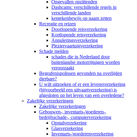
Ongevallen opzittenden
Dashcams: verschillende regels in
verschillende landen
kentekenbewijs op naam zetten
Recreatie en reizen
Doorlopende reisverzekering
Kortlopende reisverzekering
Annuleringsverzekering
Pleziervaartuigverzekering
Schade melden
schades die in Nederland door
buitenlandse motorrijtuigen worden
veroorzaakt
Begrafenispolissen gevonden na overlijden
dierbare?
U wilt uitzoeken of er een levensverzekering
(bijvoorbeeld een uitvaartverzekering) is
afgesloten op het leven van een overledene?
Zakelijke verzekeringen
Zakelijke verzekeringen
Gebouwen-, inventaris-/goederen-,
bedrijfsschade-, computerverzekering
Opstalverzekering
Glasverzekering
Inventaris-/goederenverzekering