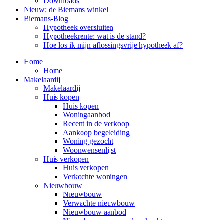
Downloads
Nieuw: de Biemans winkel
Biemans-Blog
Hypotheek oversluiten
Hypotheekrente: wat is de stand?
Hoe los ik mijn aflossingsvrije hypotheek af?
Home
Home
Makelaardij
Makelaardij
Huis kopen
Huis kopen
Woningaanbod
Recent in de verkoop
Aankoop begeleiding
Woning gezocht
Woonwensenlijst
Huis verkopen
Huis verkopen
Verkochte woningen
Nieuwbouw
Nieuwbouw
Verwachte nieuwbouw
Nieuwbouw aanbod