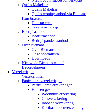
Nieuwbouw succesvol verkocht
Qualis Makelaar
Qualis Makelaar
Qualis woningaanbod via Biemans
Huis taxeren
Huis taxeren
Taxatie aanvraag
Bedrijfsaanbod
Bedrijfsaanbod
Bedrijfspanden aanbod
Over Biemans
Over Biemans
Onze specialisten
Downloads
Nieuw: de Biemans winkel
Beoordelingen
Verzekeringen
Verzekeringen
Particuliere verzekeringen
Particuliere verzekeringen
Huis en gezin
Woonhuisverzekering
Glasverzekering
Inboedelverzekering
Kostbaarhedenverzekering