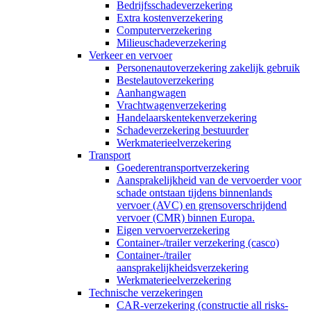
Bedrijfsschadeverzekering
Extra kostenverzekering
Computerverzekering
Milieuschadeverzekering
Verkeer en vervoer
Personenautoverzekering zakelijk gebruik
Bestelautoverzekering
Aanhangwagen
Vrachtwagenverzekering
Handelaarskentekenverzekering
Schadeverzekering bestuurder
Werkmaterieelverzekering
Transport
Goederentransportverzekering
Aansprakelijkheid van de vervoerder voor
schade ontstaan tijdens binnenlands
vervoer (AVC) en grensoverschrijdend
vervoer (CMR) binnen Europa.
Eigen vervoerverzekering
Container-/trailer verzekering (casco)
Container-/trailer
aansprakelijkheidsverzekering
Werkmaterieelverzekering
Technische verzekeringen
CAR-verzekering (constructie all risks-