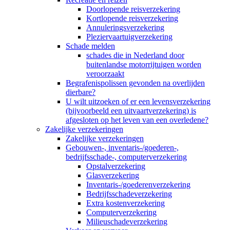
Doorlopende reisverzekering
Kortlopende reisverzekering
Annuleringsverzekering
Pleziervaartuigverzekering
Schade melden
schades die in Nederland door
buitenlandse motorrijtuigen worden
veroorzaakt
Begrafenispolissen gevonden na overlijden
dierbare?
U wilt uitzoeken of er een levensverzekering
(bijvoorbeeld een uitvaartverzekering) is
afgesloten op het leven van een overledene?
Zakelijke verzekeringen
Zakelijke verzekeringen
Gebouwen-, inventaris-/goederen-,
bedrijfsschade-, computerverzekering
Opstalverzekering
Glasverzekering
Inventaris-/goederenverzekering
Bedrijfsschadeverzekering
Extra kostenverzekering
Computerverzekering
Milieuschadeverzekering