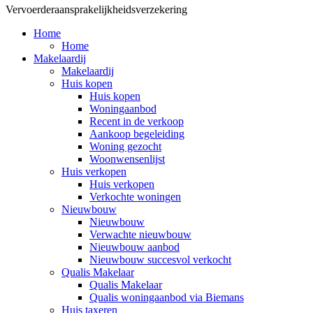
Vervoerderaansprakelijkheidsverzekering
Home
Home
Makelaardij
Makelaardij
Huis kopen
Huis kopen
Woningaanbod
Recent in de verkoop
Aankoop begeleiding
Woning gezocht
Woonwensenlijst
Huis verkopen
Huis verkopen
Verkochte woningen
Nieuwbouw
Nieuwbouw
Verwachte nieuwbouw
Nieuwbouw aanbod
Nieuwbouw succesvol verkocht
Qualis Makelaar
Qualis Makelaar
Qualis woningaanbod via Biemans
Huis taxeren