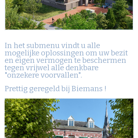
In het submenu vindt u alle
mogelijke oplossingen om uw bezit
en eigen vermogen te beschermen
tegen vrijwel alle denkbare
"onzekere voorvallen".
Prettig geregeld bij Biemans !