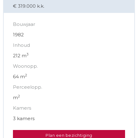
Deze informatie is geheel vrijblijvend, uitsluitend voor
€ 319.000 k.k.
geadresseerde bestemd en niet bedoeld als aanbod.
Ten aanzien van de juistheid van de vermelde
informatie kan door makelaarskantoor Biemans B.V.
Bouwjaar
geen aansprakelijkheid worden aanvaard, noch kan
1982
aan de vermelde informatie enig recht worden
Inhoud
ontleend.
3
212 m
Woonopp.
2
64 m
Perceelopp.
2
m
Kamers
3 kamers
Plan een bezichtiging