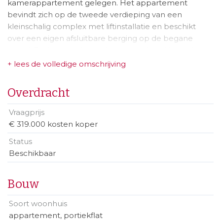
kamerappartement gelegen. Het appartement
bevindt zich op de tweede verdieping van een
kleinschalig complex met liftinstallatie en beschikt
over een eigen afsluitbare berging op de begane
grond. De ligging is bijzonder centraal, midden in het
winkelhart en op korte loopafstand van de Markt,
+ lees de volledige omschrijving
supermarkten, horeca, openbaar vervoer en diverse
scholen.
Overdracht
Het appartement is in 2022 grondig en professioneel
Vraagprijs
vernieuwd, waarbij onder meer de volgende
€ 319.000 kosten koper
werkzaamheden zijn uitgevoerd:
Status
• Strak modern stuc- en schilderwerk
Beschikbaar
• Nieuwe vloer met bijpassende plinten
• Vrijwel volledig vloerverwarming met isolerende
onderlaag
Bouw
• Vernieuwde elektravoorzieningen met design
Soort woonhuis
schakelmateriaal
appartement, portiekflat
• Hoogwaardige en uniforme afwerking in alle ruimtes